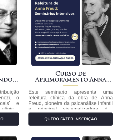
Curso de
Aprimoramento Anna
Freud
tribuição
Este seminário apresenta uma
nczi, o
releitura clínica da obra de Anna
íceis' e
Freud, pioneira da psicanálise infantil
nicas
e principal sistematizadora dos
 O curso
mecanismos de defesa do ego. O
ÃO
QUERO FAZER INSCRIÇÃO
ntrais —
curso percorre os conceitos centrais
nfusão de
— mecanismos de defesa (recalque,
rianças,
projeção, formação reativa,
ressor,
racionalização, sublimação,