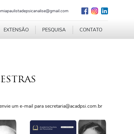
miapaulistadepsicanalise@gmail.com
EXTENSÃO
PESQUISA
CONTATO
estras
e envie um e-mail para secretaria@acadpsi.com.br