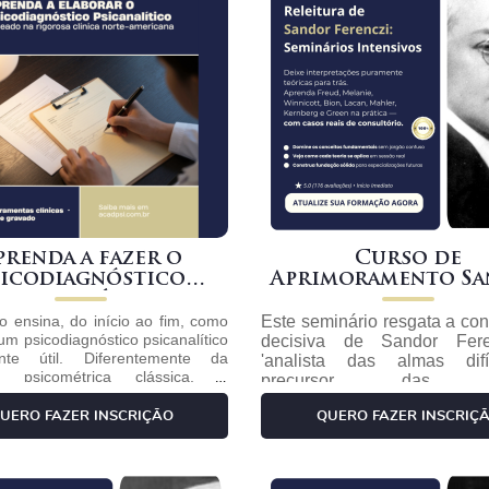
prenda a fazer o
Curso de
sicodiagnóstico
Aprimoramento Sandor
Psicanalítico
Ferenczi
o ensina, do início ao fim, como
Este seminário resgata a con
um psicodiagnóstico psicanalítico
decisiva de Sandor Fere
ente útil. Diferentemente da
'analista das almas dif
ão psicométrica clássica, o
precursor das clí
gnóstico psicanalítico parte da
contemporâneas do trauma.
 da fala do sujeito, do
UERO FAZER INSCRIÇÃO
QUERO FAZER INSCRIÇ
percorre seus conceitos ce
mento defensivo, da dinâmica
trauma psíquico precoce, co
encial e da estrutura clínica
línguas entre adultos e c
te. O curso aborda: condução
identificação com o ag
VESTIMENTO: R$
evistas preliminares, anamnese