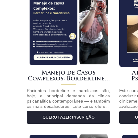
Manejo de Casos
A
Complexos: Borderline e
P
Narcisismo
Pacientes borderline e narcísicos são,
Este curs
hoje, a principal demanda da clínica
conduzir 
psicanalítica contemporânea — e também
clinicam
os mais desafiadores. Este curso oferece
avaliaç
uma formação prática e aprofundada no
psicodia
manejo desses casos, articulando as
escuta
QUERO FAZER INSCRIÇÃO
Q
principais contribuições teóricas (Kernberg
funciona
e a organização limítrofe da
transfer
personalidade, André Green e o trabalho
subjacen
IN
do negativo, Winnicott e o falso self, Bion
das entr