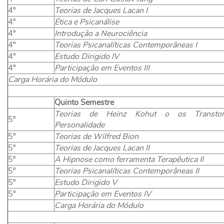
4º
Teorias de Jacques Lacan I
4º
Ética e Psicanálise
4º
Introdução a Neurociência
4º
Teorias Psicanalíticas Contemporâneas I
4º
Estudo Dirigido IV
4º
Participação em Eventos III
Carga Horária do Módulo
Quinto Semestre
Teorias de Heinz Kohut o os Transto
5º
Personalidade
5º
Teorias de Wilfred Bion
5º
Teorias de Jacques Lacan II
5º
A Hipnose como ferramenta Terapêutica II
5º
Teorias Psicanalíticas Contemporâneas II
5º
Estudo Dirigido V
5º
Participação em Eventos IV
Carga Horária do Módulo