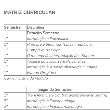
MATRIZ CURRICULAR
Semestre
Disciplina
Primeiro Semestre
1º
Introdução à Psicanálise
1º
Primeira e Segunda Tópica Freudiana
1º
Complexo de Édipo
1º
O método da interpretação dos Sonhos
1º
Análise do Discurso e Psicanálise
1º
Introdução à Anatomofisiologia Humana
1º
Estudo Dirigido I
Carga Horária do Módulo
Segundo Semestre
2º
Transferência e Contratransferência no setting
2º
Introdução à Psicopatologia
2º
Introdução a Psicofarmacologia