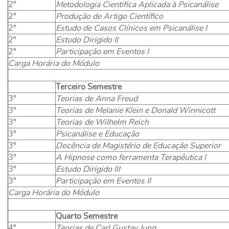
2º
Metodologia Cientifica Aplicada à Psicanálise
2º
Produção de Artigo Científico
2º
Estudo de Casos Clínicos em Psicanálise I
2º
Estudo Dirigido II
2º
Participação em Eventos I
Carga Horária do Módulo
Terceiro Semestre
3º
Teorias de Anna Freud
3º
Teorias de Melanie Klein e Donald Winnicott
3º
Teorias de Wilhelm Reich
3º
Psicanálise e Educação
3º
Docência de Magistério de Educação Superior
3º
A Hipnose como ferramenta Terapêutica I
3º
Estudo Dirigido III
3º
Participação em Eventos II
Carga Horária do Módulo
Quarto Semestre
4º
Teorias de Carl Gustav Jung